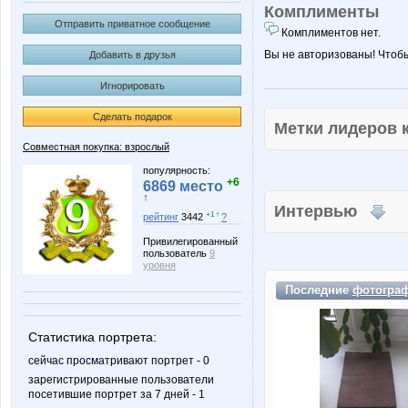
Комплименты
Отправить приватное сообщение
Комплиментов нет.
Вы не авторизованы! Чтоб
Добавить в друзья
Игнорировать
Сделать подарок
Метки лидеров
Совместная покупка: взрослый
популярность:
+6
6869 место
↑
Интервью
+1 ↑
рейтинг
3442
?
Привилегированный
пользователь
9
уровня
Последние
фотогра
Статистика портрета:
сейчас просматривают портрет - 0
зарегистрированные пользователи
посетившие портрет за 7 дней - 1